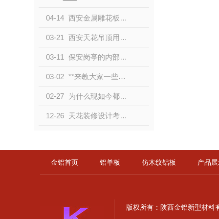
04-14
西安金属雕花板介绍
03-21
西安天花吊顶用什么材料好
03-11
保安岗亭的内部配置如何安排才能够更合理化
03-02
**来教大家一些相关GRC装饰构件的安装方法，一起来看看吧
02-27
为什么现如今都在运用植草砖？原来优点这么多
12-26
天花装修设计考虑重点，以及主要注意事项
金铝首页
铝单板
仿木纹铝板
产品展
版权所有：陕西金铝新型材料